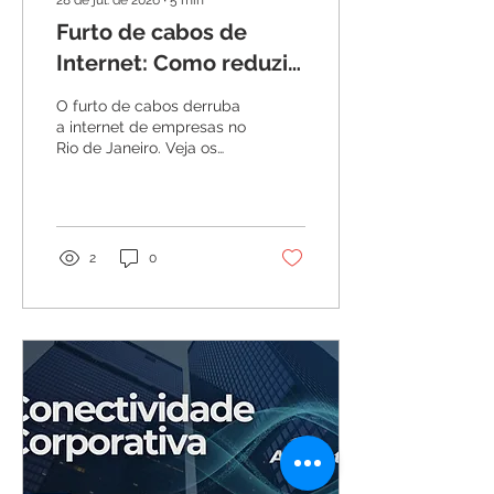
28 de jul. de 2026
∙
5
min
Furto de cabos de
Internet: Como reduzir
os impactos na sua
O furto de cabos derruba
empresa?
a internet de empresas no
Rio de Janeiro. Veja os
principais prejuízos e
como reduzir os impactos
com internet via rádio
digital e Link Dedicado.
2
0