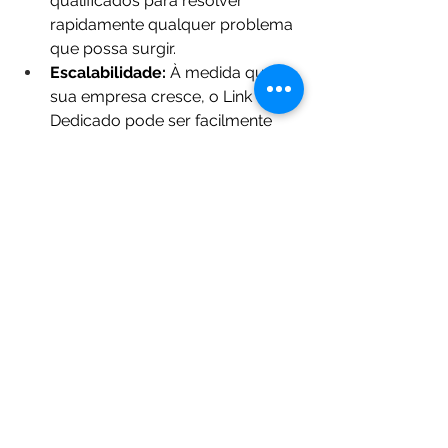
qualificados para resolver 
rapidamente qualquer problema 
que possa surgir.
Escalabilidade:
 À medida que 
sua empresa cresce, o Link 
Dedicado pode ser facilmente 
ajustado para atender às suas 
novas demandas de largura de 
banda.
Implementação de VPN 
facilitada:
 Permite a criação de 
redes privadas virtuais de forma 
mais eficiente, ideal para 
empresas com múltiplos 
escritórios ou funcionários 
remotos.
Monitoramento proativo:
 A 
ALLNET monitora 
constantemente sua conexão, 