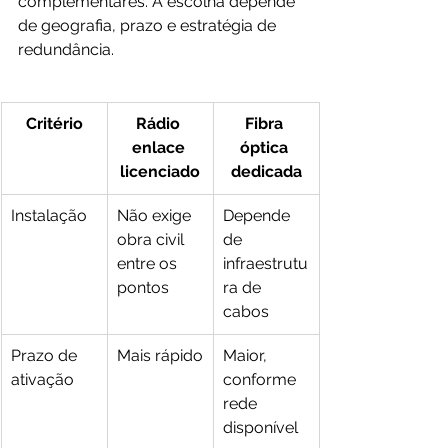
complementares. A escolha depende 
de geografia, prazo e estratégia de 
redundância.
Critério
Rádio 
Fibra 
enlace 
óptica 
licenciado
dedicada
Instalação
Não exige 
Depende 
obra civil 
de 
entre os 
infraestrutu
pontos
ra de 
cabos
Prazo de 
Mais rápido
Maior, 
ativação
conforme 
rede 
disponível