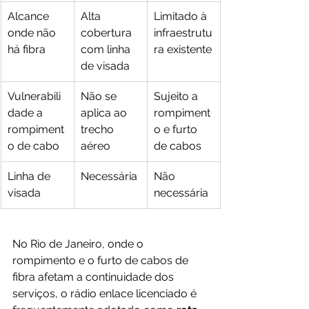
Alcance 
Alta 
Limitado à 
onde não 
cobertura 
infraestrutu
há fibra
com linha 
ra existente
de visada
Vulnerabili
Não se 
Sujeito a 
dade a 
aplica ao 
rompiment
rompiment
trecho 
o e furto 
o de cabo
aéreo
de cabos
Linha de 
Necessária
Não 
visada
necessária
No Rio de Janeiro, onde o 
rompimento e o furto de cabos de 
fibra afetam a continuidade dos 
serviços, o rádio enlace licenciado é 