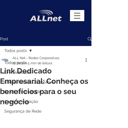
Post
Todos posts
ALL Net - Redes Corporativas
Todos posts
22 de jan.
5 min de leitura
Link Dedicado
Link Dedicado
Empresarial: Conheça os
Conectividade Corporativa
benefícios para o seu
SLA & Continuidade
negócio
Cases & Migração
Segurança de Rede