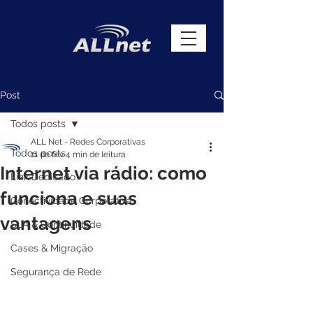
Post
Todos posts
ALL Net - Redes Corporativas
Todos posts
11 de fev.
4 min de leitura
Internet via rádio: como
Link Dedicado
funciona e suas
Conectividade Corporativa
vantagens
SLA & Continuidade
Cases & Migração
Segurança de Rede