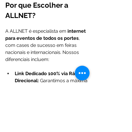
Por que Escolher a 
ALLNET?
A ALLNET é especialista em 
internet 
para eventos de todos os portes
, 
com cases de sucesso em feiras 
nacionais e internacionais. Nossos 
diferenciais incluem:
Link Dedicado 100% via Rádio 
Direcional:
 Garantimos a máxima 
disponibilidade e performance 
durante eventos, utilizando 
tecnologia de ponta que 
proporciona conexões estáveis, 
imunes a furtos e rompimento de 
cabos.
Suporte 24/7 Especializado e 