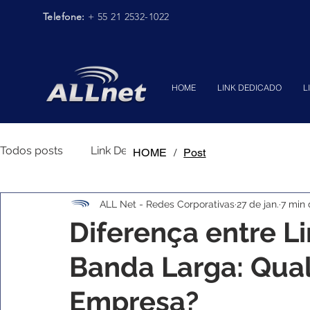
Telefone:
+ 55 21 2532-1022
HOME
LINK DEDICADO
L
Todos posts
Link Dedicado
Conectividade Corpora
HOME
/
Post
ALL Net - Redes Corporativas
27 de jan.
7 min 
Segurança de Rede
Diferença entre L
Banda Larga: Qual
Empresa?