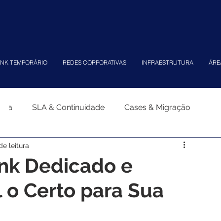
INK TEMPORÁRIO
REDES CORPORATIVAS
INFRAESTRUTURA
ÁRE
tiva
SLA & Continuidade
Cases & Migração
de leitura
ink Dedicado e
 o Certo para Sua