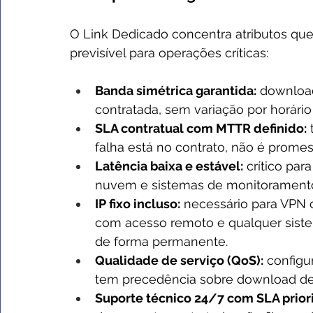
O Link Dedicado concentra atributos qu
previsível para operações críticas:
Banda simétrica garantida:
 downloa
contratada, sem variação por horári
SLA contratual com MTTR definido:
falha está no contrato, não é promes
Latência baixa e estável:
 crítico pa
nuvem e sistemas de monitorament
IP fixo incluso:
 necessário para VPN c
com acesso remoto e qualquer sist
de forma permanente.
Qualidade de serviço (QoS):
 configu
tem precedência sobre download de 
Suporte técnico 24/7 com SLA priori