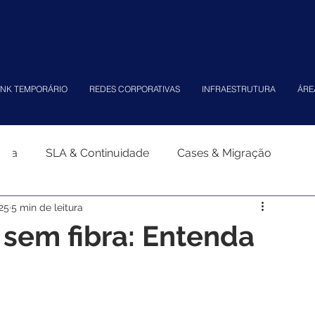
INK TEMPORÁRIO
REDES CORPORATIVAS
INFRAESTRUTURA
ÁRE
tiva
SLA & Continuidade
Cases & Migração
25
5 min de leitura
 sem fibra: Entenda