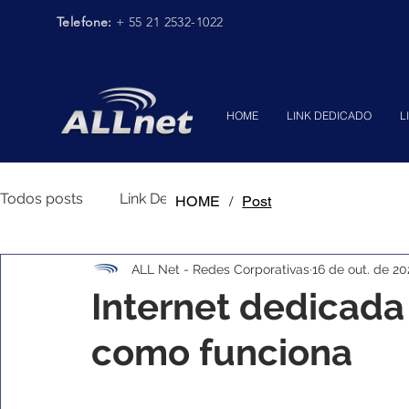
Telefone:
+ 55 21 2532-1022
HOME
LINK DEDICADO
L
Todos posts
Link Dedicado
Conectividade Corpora
HOME
/
Post
ALL Net - Redes Corporativas
16 de out. de 20
Segurança de Rede
Internet dedicada
como funciona