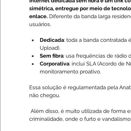
Internet dedicada sem fibra é um link c
simétrica, entregue por meio de tecnolog
enlace.
 Diferente da banda larga residen
usuários.
Dedicada
: toda a banda contratada 
Upload).
Sem fibra
: usa frequências de rádio 
Corporativa
: inclui SLA (Acordo de N
monitoramento proativo.
Essa solução é regulamentada pela Anat
não chegou.
 Além disso, é muito utilizada de forma estratégica em áreas propensas à 
criminalidade, onde o furto e vandalismo 