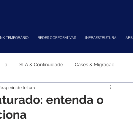
INK TEMPORÁRIO
REDES CORPORATIVAS
INFRAESTRUTURA
ÁRE
tiva
SLA & Continuidade
Cases & Migração
24
4 min de leitura
turado: entenda o
ciona