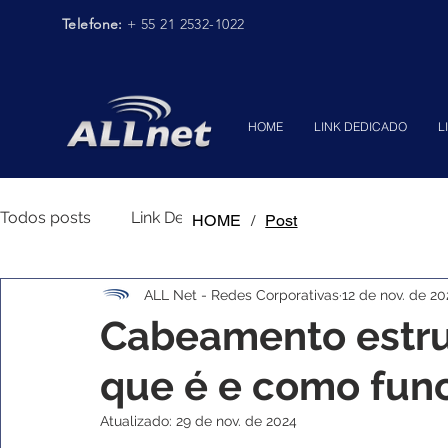
Telefone:
+ 55 21 2532-1022
HOME
LINK DEDICADO
L
Todos posts
Link Dedicado
Conectividade Corpora
HOME
/
Post
ALL Net - Redes Corporativas
12 de nov. de 20
Segurança de Rede
Cabeamento estru
que é e como fun
Atualizado:
29 de nov. de 2024